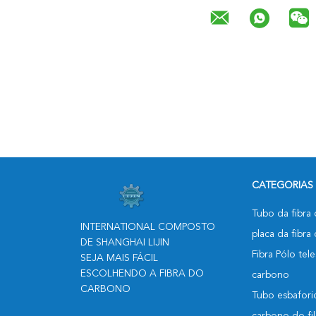
CATEGORIAS
Tubo da fibra
INTERNATIONAL COMPOSTO
placa da fibr
DE SHANGHAI LIJIN
Fibra Pólo tel
SEJA MAIS FÁCIL
ESCOLHENDO A FIBRA DO
carbono
CARBONO
Tubo esbafori