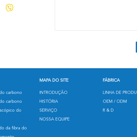
MAPA DO SITE
FÁBRICA
 do carbono
INTRODUÇÃO
LINHA DE PROD
a do carbono
HISTÓRIA
OEM / ODM
escópico do
SERVIÇO
R & D
NOSSA EQUIPE
do da fibra do