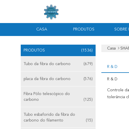
CASA
PRODUTOS
SOBRE
Casa
SHAN
PRODUTOS
(1536)
Tubo da fibra do carbono
(679)
R & D
placa da fibra do carbono
(576)
R & D
Controle da
Fibra Pólo telescópico do
tolerância 
carbono
(125)
Tubo esbaforido da fibra do
carbono do filamento
(15)