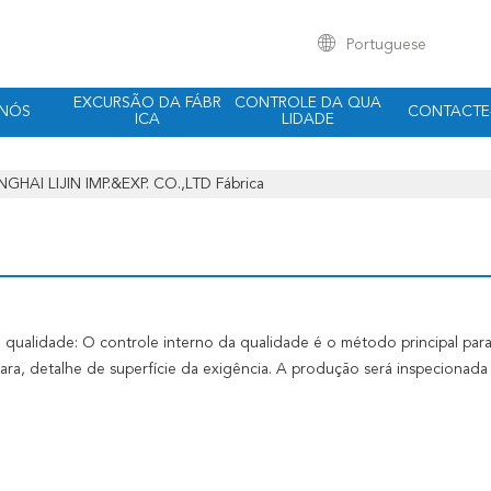
Portuguese
EXCURSÃO DA FÁBR
CONTROLE DA QUA
 NÓS
CONTACTE
ICA
LIDADE
GHAI LIJIN IMP.&EXP. CO.,LTD Fábrica
 qualidade: O controle interno da qualidade é o método principal par
clara, detalhe de superfície da exigência. A produção será inspecionada