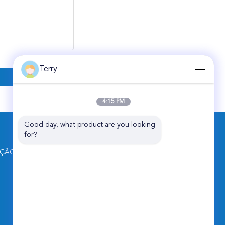
Terry
4:15 PM
Good day, what product are you looking 
FALE CONOSCO
for?
SHANGHAI LIJIN IMP.&EXP. CO.,LTD
UÇÃO
RM 206, zona C que constrói No.1,
estrada de No.69 Tieshan, distrito de
Baoshan, Shanghai 200940, China
86-19537611058
sales@lijindustry.com