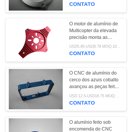
CONTROLE
do metal
CONTATO
DA
QUALIDADE
O motor de alumínio de
125
Multicopter da elevada
Fibra Pólo
precisão monta as
CONTACTE-
peças fazendo à
telescópico do
USD5.85-USD8.78 MOQ:10pcs
NOS
máquina do metal
CONTATO
carbono
PEÇA
O CNC de alumínio do
UMAS
cerco dos azuis cobalto
CITAÇÕES
avançou as peças feitas
15
à máquina CNC do
USD 12.5-USD18.75 MOQ:50-100ud
Tubo esbaforido da
equipamento
CONTATO
MAPA
fibra do carbono do
DO
O alumínio feito sob
filamento
SITE
encomenda do CNC