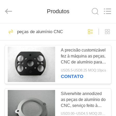
2026
SHANGHAI
LIJIN
Produtos
IMP.&EXP.
CO.,LTD.
All
Rights
Reserved.
CASA
682
peças de alumínio CNC
Tubo da fibra do
PRODUTOS
carbono
A precisão customizável
fez à máquina as peças,
SOBRE
CNC de alumínio para o
NÓS
OEM de Pantilt
USD5.5-USD8.25 MOQ:10pcs
CONTATO
579
EXCURSÃO
placa da fibra do
DA
Silverwhite annodized
as peças de alumínio do
FÁBRICA
carbono
CNC, serviço feito à
máquina girar do OEM
USD3.00--USD4.5 MOQ:20pcs