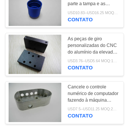
parte a tampa e as
PRIVACY
braçadeiras do cerco de
USD10.83--USD16.25 MOQ:50pcs
Alu para o automóvel
CONTATO
8
POLICY
Placa do composto
As peças de giro
da fibra do carbono
personalizadas do CNC
do alumínio da elevada
precisão apoiam o cobre
USD3.76--USD5.64 MOQ:10pcs
de bronze de bronze
CONTATO
22
Cancele o controle
Fibra Rod do
numérico de computador
fazendo à máquina
carbono
anodizado do NC das
USD7.5--USD11.25 MOQ:20pcs
peças do metal de
CONTATO
alumínio