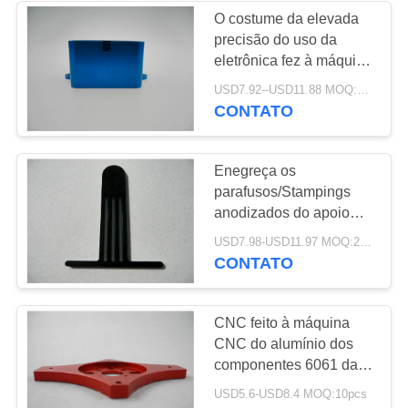
O costume da elevada
precisão do uso da
22
eletrônica fez à máquina
pólos da fibra de
as peças/componentes
USD7.92--USD11.88 MOQ:20pcs
de alumínio
CONTATO
vidro
Enegreça os
parafusos/Stampings
anodizados do apoio
das peças OEM&ODM
31
USD7.98-USD11.97 MOQ:20pcs
do alumínio do
CONTATO
peças de alumínio
CNC/morra
carcaças/molas
CNC
CNC feito à máquina
CNC do alumínio dos
componentes 6061 da
precisão que faz à
USD5.6-USD8.4 MOQ:10pcs
máquina a anodização