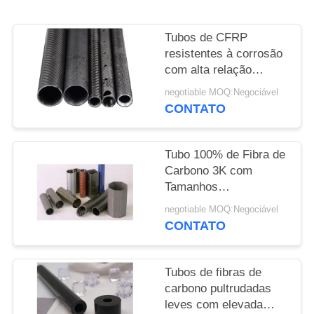
PRIVACY
Tubos de CFRP
POLICY
resistentes à corrosão
com alta relação
resistência/peso e
negotiable MOQ:Negociável
resistência à fadiga
CONTATO
para aplicações
industriais
Tubo 100% de Fibra de
Carbono 3K com
Tamanhos
Personalizados e Alta
negotiable MOQ:Negociável
Relação Resistência-
CONTATO
Peso para Aplicações
Industriais
Tubos de fibras de
carbono pultrudadas
leves com elevada