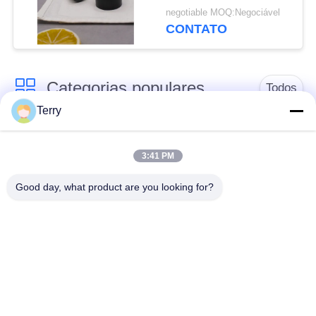
resistência longitudinal
negotiable MOQ:Negociável
e resistência à
CONTATO
corrosão
Categorias populares
Todos
Terry
Tubo da fibra do
placa da fibra do
carbono
carbono
3:41 PM
Good day, what product are you looking for?
Fibra Pólo
Tubo esbaforido da
telescópico do
fibra do carbono do
carbono
filamento
Placa do composto
Fibra Rod do carbono
da fibra do carbono