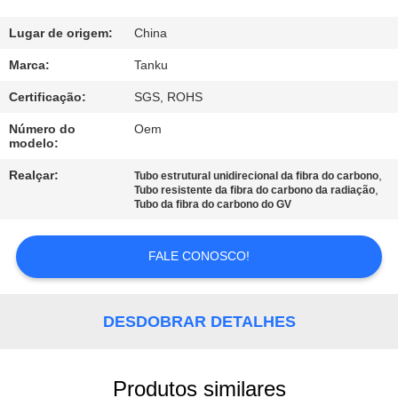
CONTROLE
DA
Lugar de origem:
China
QUALIDADE
Marca:
Tanku
Certificação:
SGS, ROHS
CONTACTE-
Número do
Oem
modelo:
NOS
Realçar:
,
Tubo estrutural unidirecional da fibra do carbono
,
Tubo resistente da fibra do carbono da radiação
PEÇA
Tubo da fibra do carbono do GV
UMAS
FALE CONOSCO!
CITAÇÕES
MAPA
DESDOBRAR DETALHES
DO
SITE
Produtos similares