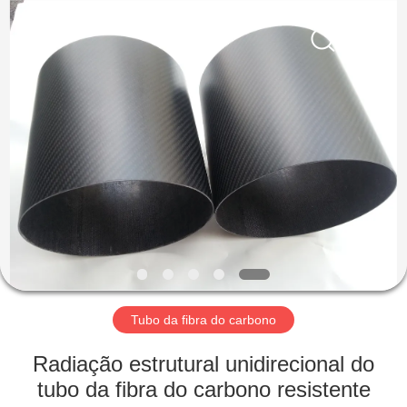
2026
SHANGHAI
LIJIN
IMP.&EXP.
CO.,LTD.
All
Rights
Reserved.
CASA
PRODUTOS
SOBRE
NÓS
EXCURSÃO
DA
Tubo da fibra do carbono
FÁBRICA
Radiação estrutural unidirecional do
tubo da fibra do carbono resistente