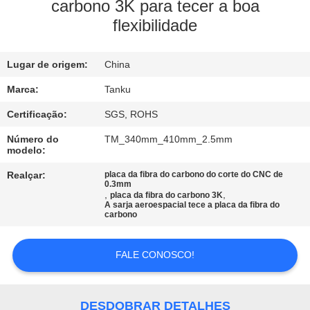
CONTROLE
carbono 3K para tecer a boa
flexibilidade
DA
QUALIDADE
Lugar de origem:
China
CONTACTE-
Marca:
Tanku
NOS
Certificação:
SGS, ROHS
Número do
TM_340mm_410mm_2.5mm
modelo:
PEÇA
Realçar:
placa da fibra do carbono do corte do CNC de
UMAS
0.3mm
,
,
placa da fibra do carbono 3K
CITAÇÕES
A sarja aeroespacial tece a placa da fibra do
carbono
MAPA
FALE CONOSCO!
DO
SITE
DESDOBRAR DETALHES