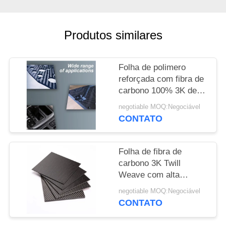
PRIVACY
Produtos similares
POLICY
Folha de polimero
reforçada com fibra de
carbono 100% 3K de
alto desempenho -
negotiable MOQ:Negociável
Folha de CFRP leve
CONTATO
Folha de fibra de
carbono 3K Twill
Weave com alta
superfície brilhante e
negotiable MOQ:Negociável
resistência à tração de
CONTATO
3200Mpa para
automóveis