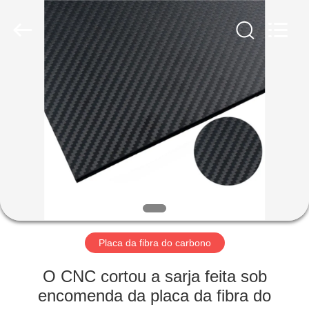
2026
SHANGHAI
LIJIN
IMP.&EXP.
CO.,LTD.
All
Rights
Reserved.
CASA
PRODUTOS
SOBRE
NÓS
EXCURSÃO
DA
Placa da fibra do carbono
FÁBRICA
O CNC cortou a sarja feita sob
encomenda da placa da fibra do