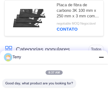
Placa de fibra de
carbono 3K 100 mm x
250 mm x 3 mm com
acabamento brilhante -
negotiable MOQ:Negociável
Folha de fibra de
CONTATO
carbono
Categorias populares
Todos
Terry
Tubo da fibra do
placa da fibra do
carbono
carbono
8:37 AM
Good day, what product are you looking for?
Fibra Pólo
Tubo esbaforido da
telescópico do
fibra do carbono do
carbono
filamento