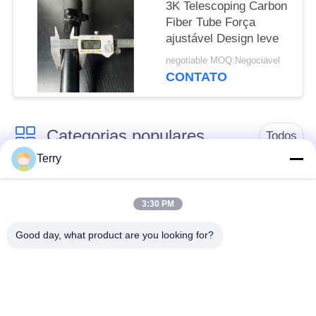
3K Telescoping Carbon
Fiber Tube Força
ajustável Design leve
negotiable MOQ:Negociável
CONTATO
Categorias populares
Todos
Terry
Tubo da fibra do
placa da fibra do
carbono
carbono
3:30 PM
Good day, what product are you looking for?
Fibra Pólo
Tubo esbaforido da
telescópico do
fibra do carbono do
carbono
filamento