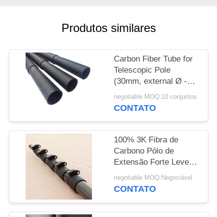
PRIVACY
Produtos similares
POLICY
Carbon Fiber Tube for
Telescopic Pole
(30mm, external Ø -
27mm, inner Ø)
negotiable MOQ:10 conjuntos
1000mm
CONTATO
100% 3K Fibra de
Carbono Pólo de
Extensão Forte Leve e
Construído para
negotiable MOQ:Negociável
Estender
CONTATO