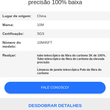
CONTROLE
precisão 100% baixa
DA
Lugar de origem:
China
QUALIDADE
Marca:
10M
CONTACTE-
Certificação:
SGS
NOS
Número do
10M45FT
modelo:
PEÇA
Realçar:
,
tubo telescópico da fibra do carbono 3K de 100%
Tubo telescópico da fibra do carbono da elevada
precisão
UMAS
,
Limpeza de janela telescópica Polo da fibra do
CITAÇÕES
carbono
MAPA
FALE CONOSCO!
DO
SITE
DESDOBRAR DETALHES