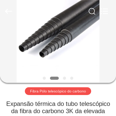
2026
SHANGHAI
LIJIN
IMP.&EXP.
CO.,LTD.
All
Rights
Reserved.
CASA
PRODUTOS
SOBRE
NÓS
EXCURSÃO
DA
Fibra Pólo telescópico do carbono
FÁBRICA
Expansão térmica do tubo telescópico
da fibra do carbono 3K da elevada