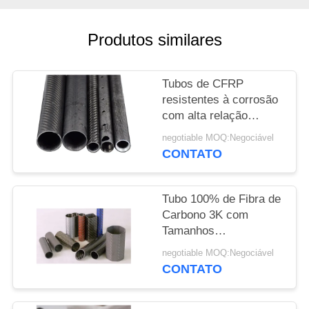
PRIVACY
Produtos similares
POLICY
Tubos de CFRP
resistentes à corrosão
com alta relação
resistência/peso e
negotiable MOQ:Negociável
resistência à fadiga
CONTATO
para aplicações
industriais
Tubo 100% de Fibra de
Carbono 3K com
Tamanhos
Personalizados e Alta
negotiable MOQ:Negociável
Relação Resistência-
CONTATO
Peso para Aplicações
Industriais