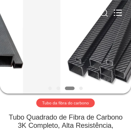
2026
SHANGHAI
LIJIN
IMP.&EXP.
CO.,LTD.
All
Rights
Reserved.
CASA
PRODUTOS
SOBRE
NÓS
EXCURSÃO
DA
Tubo da fibra do carbono
FÁBRICA
Tubo Quadrado de Fibra de Carbono
3K Completo, Alta Resistência,