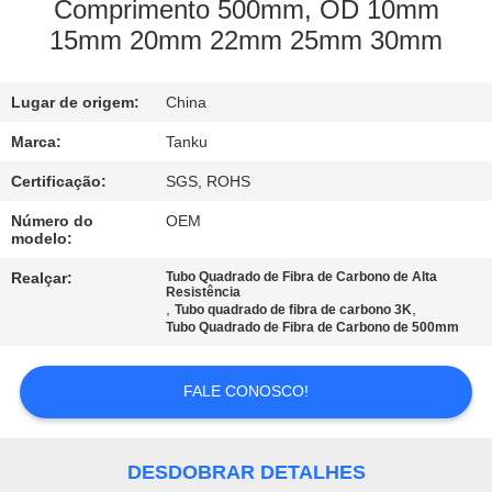
CONTROLE
Comprimento 500mm, OD 10mm
15mm 20mm 22mm 25mm 30mm
DA
QUALIDADE
Lugar de origem:
China
CONTACTE-
Marca:
Tanku
NOS
Certificação:
SGS, ROHS
Número do
OEM
modelo:
PEÇA
Realçar:
Tubo Quadrado de Fibra de Carbono de Alta
UMAS
Resistência
,
,
Tubo quadrado de fibra de carbono 3K
CITAÇÕES
Tubo Quadrado de Fibra de Carbono de 500mm
MAPA
FALE CONOSCO!
DO
SITE
DESDOBRAR DETALHES