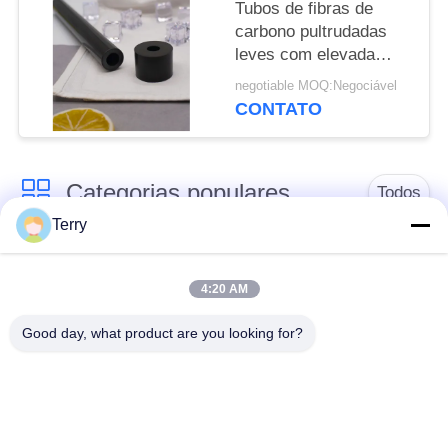
Tubos de fibras de
carbono pultrudadas
leves com elevada
resistência longitudinal
negotiable MOQ:Negociável
e resistência à
CONTATO
corrosão
Categorias populares
Todos
Terry
Tubo da fibra do
placa da fibra do
carbono
carbono
4:20 AM
Good day, what product are you looking for?
Fibra Pólo
Tubo esbaforido da
telescópico do
fibra do carbono do
carbono
filamento