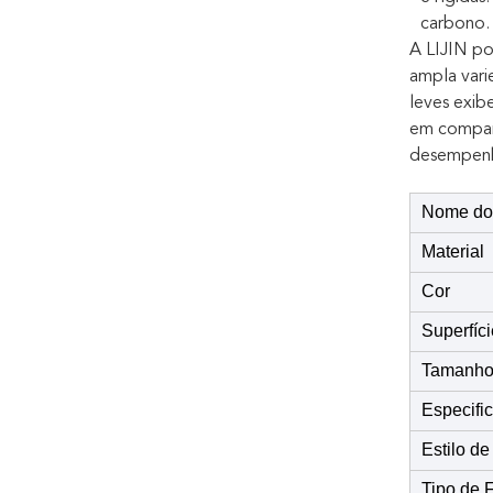
carbono.
A LIJIN po
ampla vari
leves exib
em compara
desempen
Nome do
Material
Cor
Superfíci
Tamanh
Especifi
Estilo d
Tipo de 