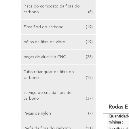
Placa do composto da fibra do
carbono
(8)
Fibra Rod do carbono
(19)
pólos da fibra de vidro
(19)
peças de alumínio CNC
(28)
Tubo retangular da fibra do
carbono
(12)
serviço do cnc da fibra do
carbono
(37)
Rodas E
Peças de nylon
(7)
Quantidad
mínima :
Perfis da fibra do carbono
(11)