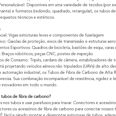
Personalizável: Disponíveis em uma variedade de tecidos (por ex
ilhante) e formatos (redondo, quadrado, retangular), os tubos 
equisitos técnicos e estéticos.
s
ial: Vigas estruturais leves e componentes de fuselagem
o: Gaiolas de proteção, eixos de transmissão e estruturas aer
tos Esportivos: Quadros de bicicleta, bastões de esqui, varas
l: Braços robóticos, peças CNC, postes de inspeção
os de Consumo: Tripés, cardans de câmera, estabilizadores de 
tá projetando veículos aéreos não tripulados (UAVs) de alto 
e automação industrial, os Tubos de Fibra de Carbono de Alt
recisa. Sua combinação incomparável de resistência, rigidez e l
 e inovadores em todo o mundo.
tubos de fibra de carbono?
os nos tubos e usar parafusos para travar. Conectores e acessóri
ctores ou acessórios de fibra de carbono para conectar nossos
. É fácil e rápido montar e desmontar estruturas de tubos, ade