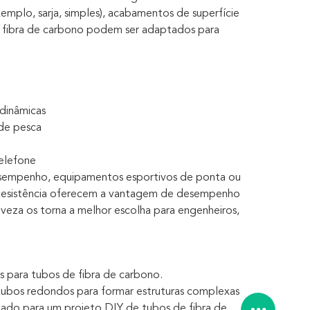
emplo, sarja, simples), acabamentos de superfície
de fibra de carbono podem ser adaptados para
odinâmicas
 de pesca
telefone
desempenho, equipamentos esportivos de ponta ou
a Resistência oferecem a vantagem de desempenho
eveza os torna a melhor escolha para engenheiros,
os para tubos de fibra de carbono.
 tubos redondos para formar estruturas complexas
quado para um projeto DIY de tubos de fibra de