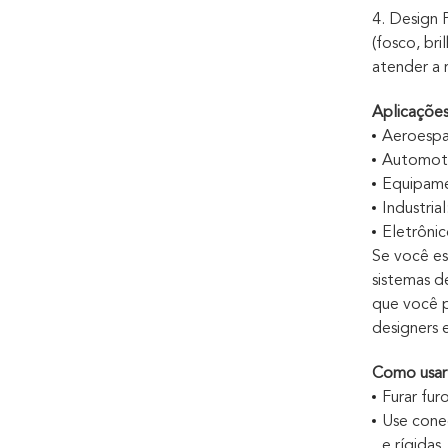
4. Design 
(fosco, br
atender a r
Aplicaçõe
Aeroespac
Automotiv
Equipamen
Industria
Eletrônic
Se você es
sistemas d
que você p
designers
Como usar 
Furar fur
Use cone
e rígidas