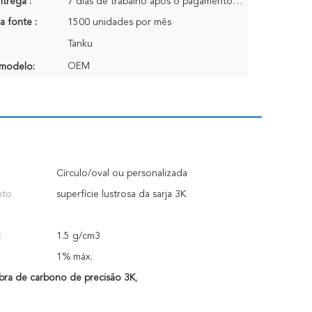
trega :
7 dias de trabalho após o pagamento da ordem de recepção
a fonte :
1500 unidades por mês
Tanku
OEM
modelo:
Círculo/oval ou personalizada
nto
superfície lustrosa da sarja 3K
:
1.5 g/cm3
1% máx.
bra de carbono de precisão 3K
,