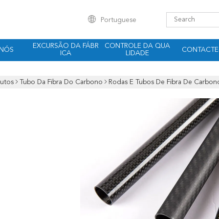
Portuguese
EXCURSÃO DA FÁBR
CONTROLE DA QUA
 NÓS
CONTACTE
ICA
LIDADE
utos
Tubo Da Fibra Do Carbono
Rodas E Tubos De Fibra De Carbono