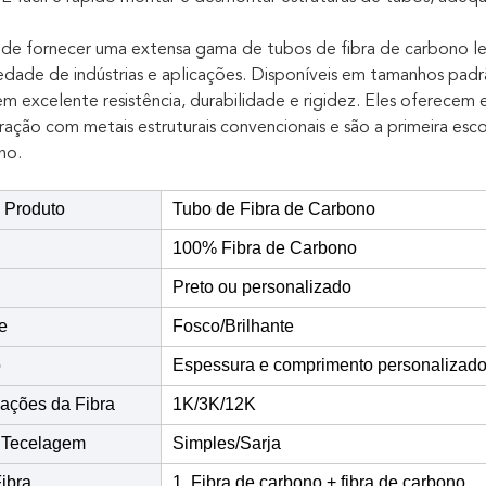
de fornecer uma extensa gama de tubos de fibra de carbono l
edade de indústrias e aplicações. Disponíveis em tamanhos pad
em excelente resistência, durabilidade e rigidez. Eles oferecem e
ção com metais estruturais convencionais e são a primeira esc
ho.
 Produto
Tubo de Fibra de Carbono
100% Fibra de Carbono
Preto ou personalizado
e
Fosco/Brilhante
o
Espessura e comprimento personalizad
cações da Fibra
1K/3K/12K
e Tecelagem
Simples/Sarja
Fibra
1. Fibra de carbono + fibra de carbono