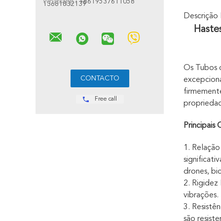
Whatsapp :
+8619537611058
13681832139
Descrição
Haste
Os Tubos 
excepciona
firmemente
Free call
propriedad
Principais 
1. Relação
significat
drones, bic
2. Rigidez
vibrações.
3. Resistê
são resist