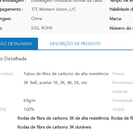
a embalagem :
Embalagem ondulada normal da caixa para a expedição internacional
Tempo de en
pagamento :
T/T, Western Union, L/C
Habilidade d
China
rigem:
Marca:
SGS, ROHS
o:
Número do 
ÇÃO DETALHADA
DESCRIÇÃO DE PRODUTO
ão Detalhada
roduto:
Tubos de fibra de carbono de alta resistência
Forma:
3K Twill, aceitar 1K, 2K, 4K, 5K, etc
Revestime
material:
60g/m
Densidade
(%):
100%
Volátil:
Rodas de fibra de carbono 3K de alta resistência
,
Rodas de fi
Rodas de fibra de carbono 3K duráveis