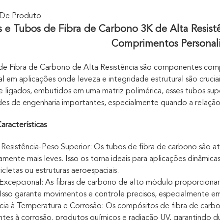
 De Produto
s e Tubos de Fibra de Carbono 3K de Alta Resistên
Comprimentos Personal
de Fibra de Carbono de Alta Resistência são componentes co
l em aplicações onde leveza e integridade estrutural são crucia
 ligados, embutidos em uma matriz polimérica, esses tubos su
es de engenharia importantes, especialmente quando a relação 
Características
 Resistência-Peso Superior: Os tubos de fibra de carbono são at
ivamente mais leves. Isso os torna ideais para aplicações dinâmi
icletas ou estruturas aeroespaciais.
 Excepcional: As fibras de carbono de alto módulo proporcionam
 Isso garante movimentos e controle precisos, especialmente e
ncia à Temperatura e Corrosão: Os compósitos de fibra de car
entes à corrosão, produtos químicos e radiação UV, garantindo d