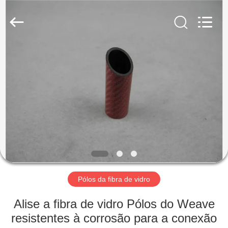
2026
SHANGHAI
LIJIN
IMP.&EXP.
CO.,LTD.
All
Rights
Reserved.
CASA
PRODUTOS
SOBRE
NÓS
EXCURSÃO
DA
Pólos da fibra de vidro
FÁBRICA
Alise a fibra de vidro Pólos do Weave
resistentes à corrosão para a conexão