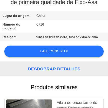
CONTROLE
de primeira qualidade da Fixo-Asa
DA
Lugar de origem:
China
QUALIDADE
Número do
0716
modelo:
CONTACTE-
Realçar:
,
tubos da fibra de vidro
tubo de vidro de fibra
NOS
FALE CONOSCO!
PEÇA
UMAS
DESDOBRAR DETALHES
CITAÇÕES
MAPA
Produtos similares
DO
SITE
Fibra de encurtamento