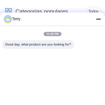
Categorias populares
Todos
Terry
Tubo da fibra do
placa da fibra do
carbono
carbono
11:40 PM
Good day, what product are you looking for?
Fibra Pólo
Tubo esbaforido da
telescópico do
fibra do carbono do
carbono
filamento
Placa do composto
Fibra Rod do carbono
da fibra do carbono
pólos da fibra de
peças de alumínio
vidro
CNC