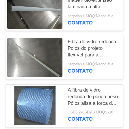
matte Polo/extensão
laminada a alta
PRIVACY
temperatura Polo do
negotiable MOQ:Negociável
POLICY
carbono da fibra de
CONTATO
vidro
Fibra de vidro redonda
Polos do projeto
flexível para a
tolerância industrial,
negotiable MOQ:Negociável
civil de ±0.10mm
CONTATO
A fibra de vidro
redonda de pouco peso
Pólos alisa a força de
alta elasticidade de
USD6.2-USD9.3 MOQ:1-10pcs
superfície
CONTATO